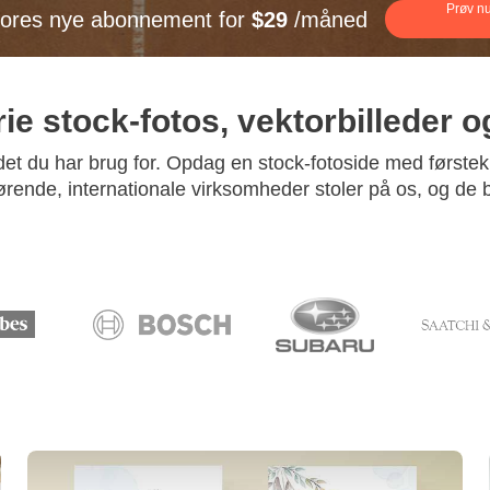
Prøv n
vores nye abonnement for
$29
/måned
rie stock-fotos, vektorbilleder o
id det du har brug for. Opdag en stock-fotoside med første
ørende, internationale virksomheder stoler på os, og de br