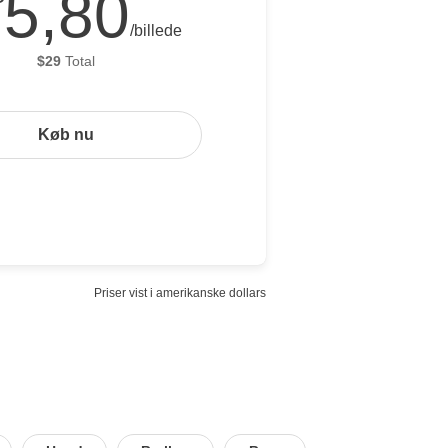
5,80
/billede
$
29
Total
Køb nu
Priser vist i amerikanske dollars