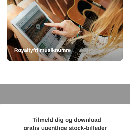
Royaltyfri musiknumre
Tilmeld dig og download
gratis ugentlige stock-billeder