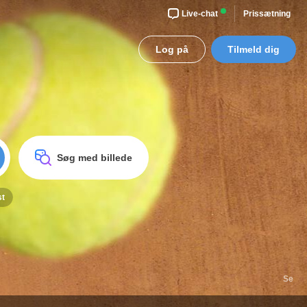
Live-chat
Prissætning
Log på
Tilmeld dig
Søg med billede
st
Se