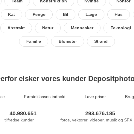
Team
Konstruktion
Kvinde
Kontor
Kat
Penge
Bil
Læge
Hus
Abstrakt
Natur
Mennesker
Teknologi
Familie
Blomster
Strand
erfor elsker vores kunder Depositphot
ice
Førsteklasses indhold
Lave priser
Brug
40.980.651
293.676.185
tilfredse kunder
fotos, vektorer, videoer, musik og SFX