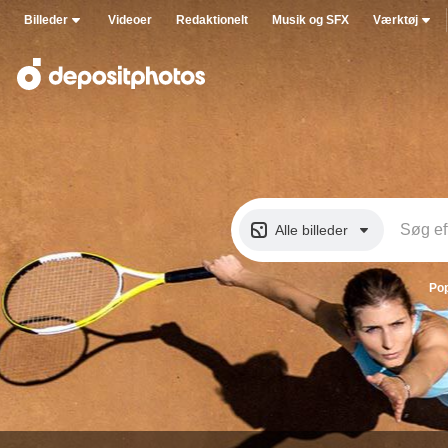
Billeder
Videoer
Redaktionelt
Musik og SFX
Værktøj
Alle billeder
Po