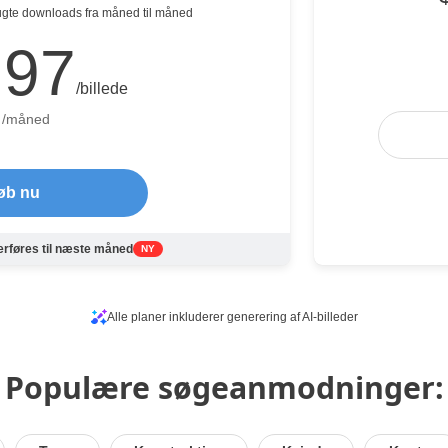
brugte downloads fra måned til måned
,97
/billede
/måned
øb nu
rføres til næste måned
NY
Alle planer inkluderer generering af AI-billeder
Populære søgeanmodninger: