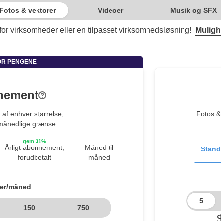
Fotos & vektorer
Videoer
Musik og SFX
or virksomheder eller en tilpasset virksomhedsløsning!
Muligh
nement
 af enhver størrelse,
Fotos & 
 månedlige grænse
gem 31%
Årligt abonnement,
Måned til
Stand
forudbetalt
måned
der/måned
5
150
750