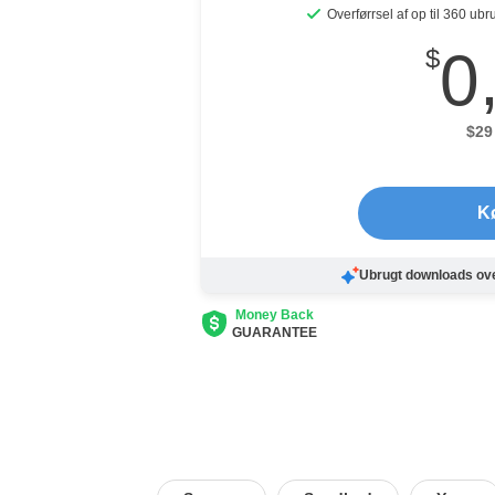
Overførrsel af op til 360 u
0
$
$
29
K
Ubrugt downloads ove
Money Back
GUARANTEE