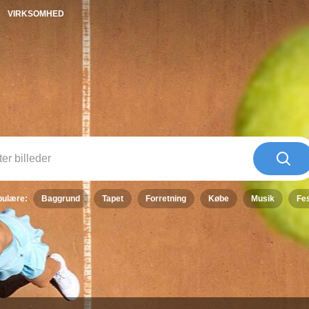
VIRKSOMHED
pulære:
baggrund
tapet
forretning
købe
musik
fe