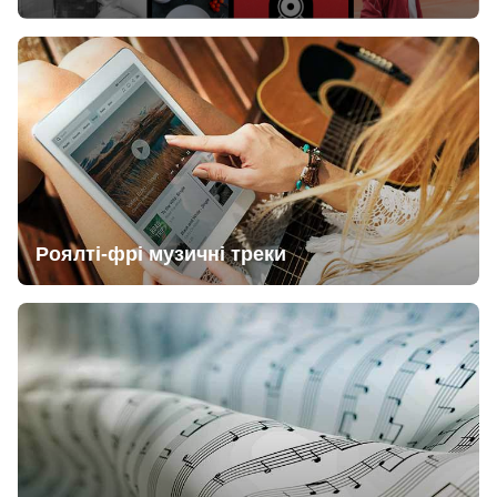
Роялті-фрі музичні треки