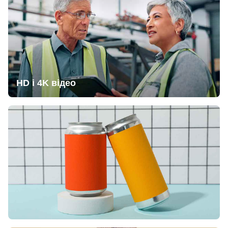
HD і 4K відео