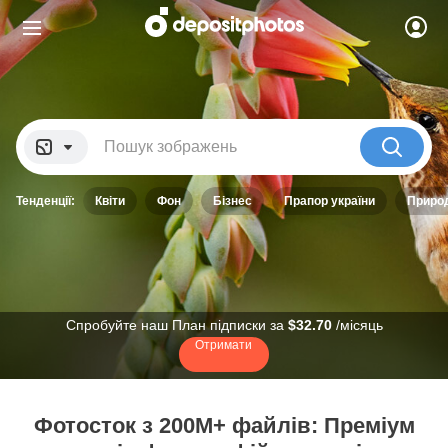
Тенденції:
квіти
фон
бізнес
прапор україни
приро
Спробуйте наш План підписки за
$32.70
/місяць
Отримати
Фотосток з 200М+ файлів: Преміум