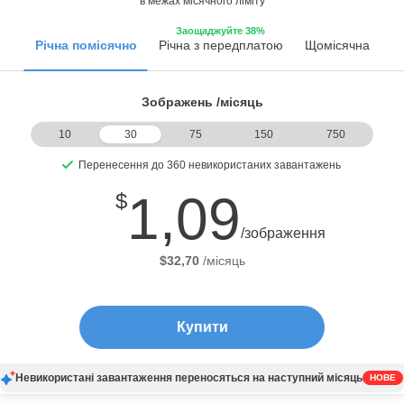
в межах місячного ліміту
Заощаджуйте 38%
Річна помісячно
Річна з передплатою
Щомісячна
Зображень /місяць
10
30
75
150
750
Перенесення до 360 невикористаних завантажень
1,09
$
/зображення
$
32,70
/місяць
Купити
Невикористані завантаження переносяться на наступний місяць
НОВЕ